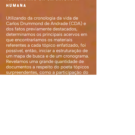
HUMANA”
Utilizando da cronologia da vida de
Carlos Drummond de Andrade (CDA) e
dos fatos previamente destacados,
determinamos os principais acervos em
que encontraríamos os materiais
referentes a cada tópico enfatizado, foi
possível, então, iniciar a estruturação de
um mapa de busca e de um cronograma.
Revelamos uma grande quantidade de
documentos a respeito do poeta tópicos
surpreendentes, como a participação do
poeta em filmes e sua carteira de
trabalho na Imprensa Oficial de Minas
Gerais.
http://www.projetomemoria.art.br
A Pimenta Filmes realizou a pesquisa
em Minas Gerais.