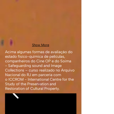
Show More
Acima algumas formas de avaliação do
estado físico-química de películas,
companheiros do Cine OP e do Soima
- Safeguarding sound and Image
Collections – curso realizado no Arquivo
Nacional do RJ em parceria com
o ICCROM - International Centre for the
Study of the Preservation and
Restoration of Cultural Property.